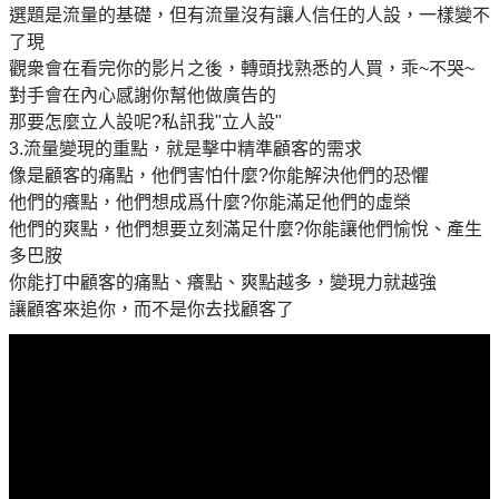
選題是流量的基礎，但有流量沒有讓人信任的人設，一樣變不
了現
觀衆會在看完你的影片之後，轉頭找熟悉的人買，乖~不哭~
對手會在內心感謝你幫他做廣告的
那要怎麼立人設呢?私訊我"立人設"
3.流量變現的重點，就是擊中精準顧客的需求
像是顧客的痛點，他們害怕什麼?你能解決他們的恐懼
他們的癢點，他們想成爲什麼?你能滿足他們的虛榮
他們的爽點，他們想要立刻滿足什麼?你能讓他們愉悅、產生
多巴胺
你能打中顧客的痛點、癢點、爽點越多，變現力就越強
讓顧客來追你，而不是你去找顧客了