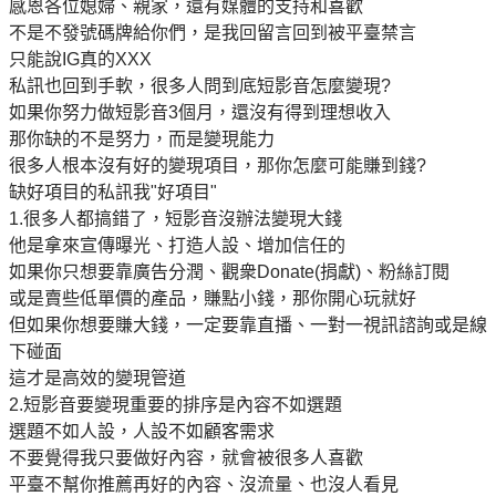
感恩各位媳婦、親家，還有媒體的支持和喜歡
不是不發號碼牌給你們，是我回留言回到被平臺禁言
只能說IG真的XXX
私訊也回到手軟，很多人問到底短影音怎麼變現?
如果你努力做短影音3個月，還沒有得到理想收入
那你缺的不是努力，而是變現能力
很多人根本沒有好的變現項目，那你怎麼可能賺到錢?
缺好項目的私訊我"好項目"
1.很多人都搞錯了，短影音沒辦法變現大錢
他是拿來宣傳曝光、打造人設、增加信任的
如果你只想要靠廣告分潤、觀衆Donate(捐獻)、粉絲訂閱
或是賣些低單價的產品，賺點小錢，那你開心玩就好
但如果你想要賺大錢，一定要靠直播、一對一視訊諮詢或是線
下碰面
這才是高效的變現管道
2.短影音要變現重要的排序是內容不如選題
選題不如人設，人設不如顧客需求
不要覺得我只要做好內容，就會被很多人喜歡
平臺不幫你推薦再好的內容、沒流量、也沒人看見