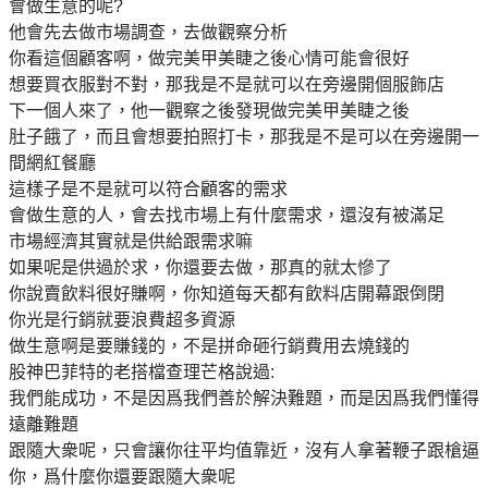
會做生意的呢?
他會先去做市場調查，去做觀察分析
你看這個顧客啊，做完美甲美睫之後心情可能會很好
想要買衣服對不對，那我是不是就可以在旁邊開個服飾店
下一個人來了，他一觀察之後發現做完美甲美睫之後
肚子餓了，而且會想要拍照打卡，那我是不是可以在旁邊開一
間網紅餐廳
這樣子是不是就可以符合顧客的需求
會做生意的人，會去找市場上有什麼需求，還沒有被滿足
市場經濟其實就是供給跟需求嘛
如果呢是供過於求，你還要去做，那真的就太慘了
你說賣飲料很好賺啊，你知道每天都有飲料店開幕跟倒閉
你光是行銷就要浪費超多資源
做生意啊是要賺錢的，不是拼命砸行銷費用去燒錢的
股神巴菲特的老搭檔查理芒格說過:
我們能成功，不是因爲我們善於解決難題，而是因爲我們懂得
遠離難題
跟隨大衆呢，只會讓你往平均值靠近，沒有人拿著鞭子跟槍逼
你，爲什麼你還要跟隨大衆呢