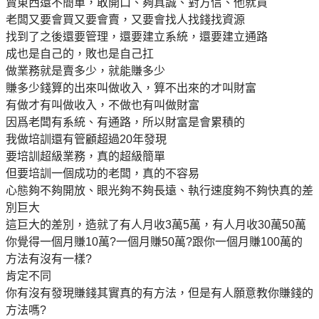
賣東西還不簡單，敢開口、夠真誠、對方信、他就買
老闆又要會買又要會賣，又要會找人找錢找資源
找到了之後還要管理，還要建立系統，還要建立通路
成也是自己的，敗也是自己扛
做業務就是賣多少，就能賺多少
賺多少錢算的出來叫做收入，算不出來的才叫財富
有做才有叫做收入，不做也有叫做財富
因爲老闆有系統、有通路，所以財富是會累積的
我做培訓還有管顧超過20年發現
要培訓超級業務，真的超級簡單
但要培訓一個成功的老闆，真的不容易
心態夠不夠開放、眼光夠不夠長遠、執行速度夠不夠快真的差
別巨大
這巨大的差別，造就了有人月收3萬5萬，有人月收30萬50萬
你覺得一個月賺10萬?一個月賺50萬?跟你一個月賺100萬的
方法有沒有一樣?
肯定不同
你有沒有發現賺錢其實真的有方法，但是有人願意教你賺錢的
方法嗎?