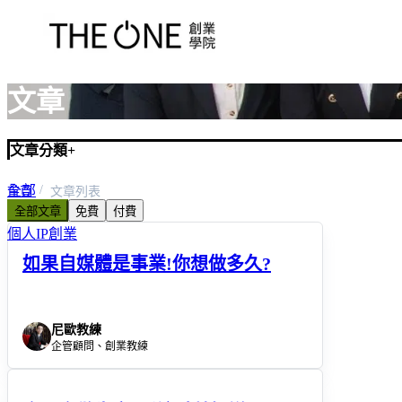
文章
文章分類
+
全部
首頁
文章列表
全部文章
免費
付費
關於我們
個人IP創業
如果自媒體是事業!你想做多久?
尼歐教練
企管顧問、創業教練